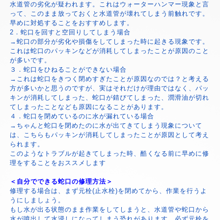
水道管の劣化が疑われます。これはウォーターハンマー現象と言
って、このまま放っておくと水道管が壊れてしまう前触れです。
早めに対処することをおすすめします。
2．蛇口を回すと空回りしてしまう場合
→蛇口の部分が劣化や損傷をしてしまった時に起きる現象です。
これは蛇口のパッキンなどが消耗してしまったことが原因のこと
が多いです。
３．蛇口をひねることができない場合
→これは蛇口をきつく閉めすぎたことが原因なのでは？と考える
方が多いかと思うのですが、実はそれだけが理由ではなく、パッ
キンが消耗してしまった、蛇口が錆びてしまった、潤滑油が切れ
てしまったことなども原因になることがあります。
４．蛇口を閉めているのに水が漏れている場合
→ちゃんと蛇口を閉めたのに水が出てきてしまう現象について
は、こちらもパッキンが消耗してしまったことが原因として考え
られます。
このようなトラブルが起きてしまった時、酷くなる前に早めに修
理をすることをおススメします
＜自分でできる蛇口の修理方法＞
修理する場合は、まず元栓(止水栓)を閉めてから、作業を行うよ
うにしましょう。
もし水が出る状態のまま作業をしてしまうと、水道管や蛇口から
水が噴出して水浸しになってしまう恐れがあります。必ず元栓を