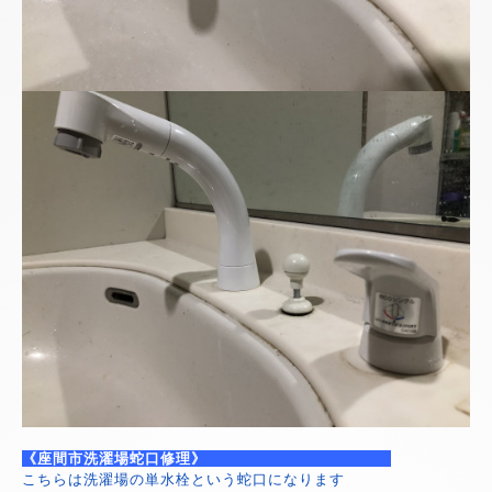
《座間市洗濯場蛇口修理》
こちらは洗濯場の単水栓という蛇口になります