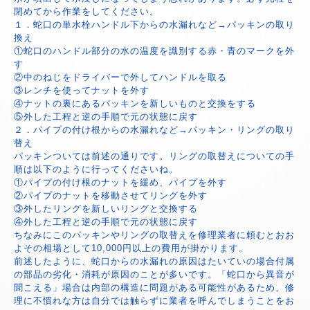
閉めてから作業をしてください。
１．蛇口の単水栓ハンドル下からの水漏れなど→パッキンの取り
換え
①蛇口のハンドル部分の水の温度を識別する赤・青のマークを外
す
②中のねじをドライバーで外してハンドルを取る
③レンチを使ってナットを外す
④ナットの裏にあるパッキンを新しいものと交換をする
⑤外した工程と逆の手順で元の状態に戻す
２．パイプの付け根からの水漏れなど→パッキン・リングの取り
替え
パッキンついては前述の通りです。リングの取替えについての手
順は以下のように行ってくださいね。
①パイプの付け根のナットを緩め、パイプを外す
②パイプのナットを移動させてリングを外す
③外したリングを新しいリングと交換する
④外した工程と逆の手順で元の状態に戻す
ちなみにこのパッキンやリングの取替えを修理業者に頼むとおお
よその相場として10,000円以上の費用が掛かります。
前述したように、蛇口からの水漏れの原因はたいていの場合付属
の部品の劣化・消耗が原因のことが多いです。「蛇口から異音が
聞こえる」場合は内部の構造に問題がある可能性があるため、修
理に不慣れな方は自分では触らずに業者を呼んでしまうことをお