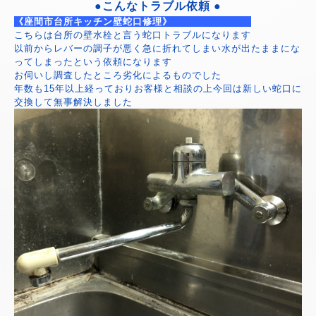
●こんなトラブル依頼 ●
《座間市台所キッチン壁蛇口修理》
こちらは台所の壁水栓と言う蛇口トラブルになります
以前からレバーの調子が悪く急に折れてしまい水が出たままにな
ってしまったという依頼になります
お伺いし調査したところ劣化によるものでした
年数も15年以上経っておりお客様と相談の上今回は新しい蛇口に
交換して無事解決しました