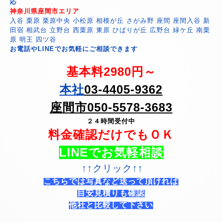
応
神奈川県座間市エリア
入谷 栗原 栗原中央 小松原 相模が丘 さがみ野 座間 座間入谷 新
田宿 相武台 立野台 西栗原 東原 ひばりが丘 広野台 緑ケ丘 南栗
原 明王 四ツ谷
お電話やLINEでお気軽にご相談できます
基本料2980円～
本社
03-4405-9362
座間市050-5578-3683
２４時間受付中
料金確認だけでもＯＫ
LINEでお気軽相談
↑↑クリック↑↑
こちらでは写真など送って頂ければ
目安見積りも確認
他社と比較して下さい