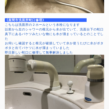
《座間市洗面所蛇口修理》
こちらは洗面所の２ホールという水栓になります
以前から左のシャワーの根元から水が出ていて、洗面台下の蛇口
真下にあるバケツみたいな物にも水が溜まっているとのことでし
た
お伺いし確認すると根元が破損していて水か使うたびに水がポタ
ポタと出てバケツに水が溜まっていました
即日新しい蛇口に修理して無事解決しました