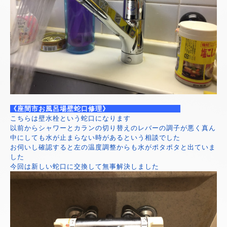
《座間市お風呂場壁蛇口修理》
こちらは壁水栓という蛇口になります
以前からシャワーとカランの切り替えのレバーの調子が悪く真ん
中にしても水が止まらない時があるという相談でした
お伺いし確認すると左の温度調整からも水がポタポタと出ていま
した
今回は新しい蛇口に交換して無事解決しました