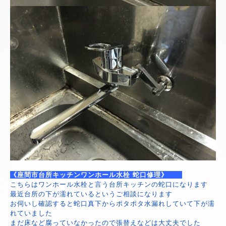
《座間市台所キッチンワンホール水栓 蛇口修理》
こちらはワンホール水栓と言う台所キッチンの蛇口になります
最近台所の下が濡れているというご相談になります
お伺いし確認すると蛇口真下からポタポタ水漏れしていて下が濡
れていました
まだ床など腐っていなかったので張替えなどは大丈夫でした