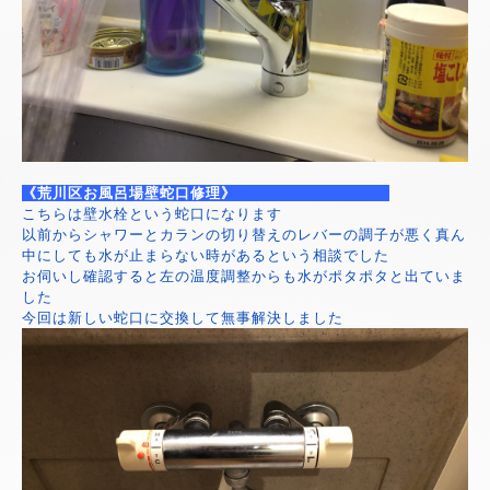
《荒川区お風呂場壁蛇口修理》
こちらは壁水栓という蛇口になります
以前からシャワーとカランの切り替えのレバーの調子が悪く真ん
中にしても水が止まらない時があるという相談でした
お伺いし確認すると左の温度調整からも水がポタポタと出ていま
した
今回は新しい蛇口に交換して無事解決しました