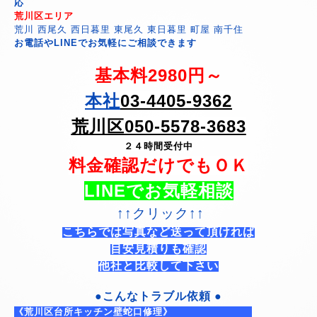
応
荒川区エリア
荒川 西尾久 西日暮里 東尾久 東日暮里 町屋 南千住
お電話やLINEでお気軽にご相談できます
基本料2980円～
本社
03-4405-9362
荒川区050-5578-3683
２４時間受付中
料金確認だけでもＯＫ
LINEでお気軽相談
↑↑クリック↑↑
こちらでは写真など送って頂ければ
目安見積りも確認
他社と比較して下さい
●こんなトラブル依頼 ●
《荒川区台所キッチン壁蛇口修理》