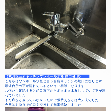
《荒川区台所キッチンワンホール水栓 蛇口修理》
こちらはワンホール水栓と言う台所キッチンの蛇口になります
最近台所の下が濡れているというご相談になります
お伺いし確認すると蛇口真下からポタポタ水漏れしていて下が濡
れていました
まだ床など腐っていなかったので張替えなどは大丈夫でした
今回はお急ぎで蛇口を交換して無事解決しました