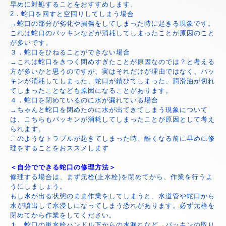
早めに対処することをおすすめします。
2．蛇口を回すと空回りしてしまう場合
→蛇口の部分が劣化や損傷をしてしまった時に起きる現象です。
これは蛇口のパッキンなどが消耗してしまったことが原因のこと
が多いです。
３．蛇口をひねることができない場合
→これは蛇口をきつく閉めすぎたことが原因なのでは？と考える
方が多いかと思うのですが、実はそれだけが理由ではなく、パッ
キンが消耗してしまった、蛇口が錆びてしまった、潤滑油が切れ
てしまったことなども原因になることがあります。
４．蛇口を閉めているのに水が漏れている場合
→ちゃんと蛇口を閉めたのに水が出てきてしまう現象について
は、こちらもパッキンが消耗してしまったことが原因として考え
られます。
このようなトラブルが起きてしまった時、酷くなる前に早めに修
理をすることをおススメします
＜自分でできる蛇口の修理方法＞
修理する場合は、まず元栓(止水栓)を閉めてから、作業を行うよ
うにしましょう。
もし水が出る状態のまま作業をしてしまうと、水道管や蛇口から
水が噴出して水浸しになってしまう恐れがあります。必ず元栓を
閉めてから作業をしてください。
１．蛇口の単水栓ハンドル下からの水漏れなど→パッキンの取り