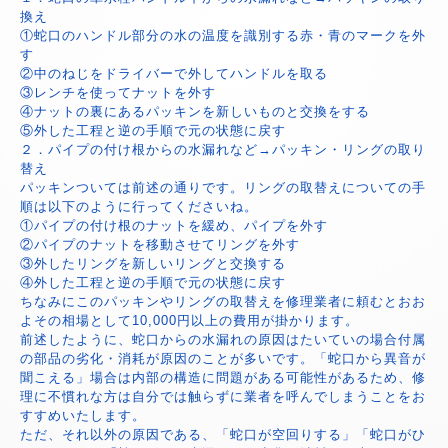
換え
①蛇口のハンドル部分の水の温度を識別する赤・青のマークを外
す
②中のねじをドライバーで外してハンドルを取る
③レンチを使ってナットを外す
④ナットの裏にあるパッキンを新しいものと交換をする
⑤外した工程と逆の手順で元の状態に戻す
２．パイプの付け根からの水漏れなど→パッキン・リングの取り
替え
パッキンついては前述の通りです。リングの取替えについての手
順は以下のように行ってくださいね。
①パイプの付け根のナットを緩め、パイプを外す
②パイプのナットを移動させてリングを外す
③外したリングを新しいリングと交換する
④外した工程と逆の手順で元の状態に戻す
ちなみにこのパッキンやリングの取替えを修理業者に頼むとおお
よその相場として10,000円以上の費用が掛かります。
前述したように、蛇口からの水漏れの原因はたいていの場合付属
の部品の劣化・消耗が原因のことが多いです。「蛇口から異音が
聞こえる」場合は内部の構造に問題がある可能性があるため、修
理に不慣れな方は自分では触らずに業者を呼んでしまうことをお
すすめいたします。
ただ、それ以外の原因である、「蛇口が空回りする」「蛇口がひ