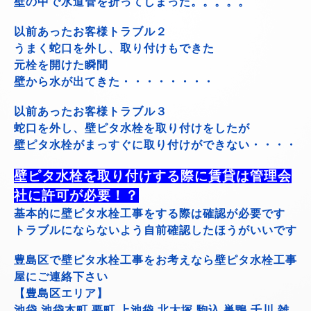
壁の中で水道管を折ってしまった。。。。。
以前あったお客様トラブル２
うまく蛇口を外し、取り付けもできた
元栓を開けた瞬間
壁から水が出てきた・・・・・・・・
以前あったお客様トラブル３
蛇口を外し、壁ピタ水栓を取り付けをしたが
壁ピタ水栓がまっすぐに取り付けができない・・・・
壁ピタ水栓を取り付けする際に賃貸は管理会
社に許可が必要！？
基本的に壁ピタ水栓工事をする際は確認が必要です
トラブルにならないよう自前確認したほうがいいです
豊島区で壁ピタ水栓工事をお考えなら壁ピタ水栓工事
屋にご連絡下さい
【豊島区エリア】
池袋 池袋本町 要町 上池袋 北大塚 駒込 巣鴨 千川 雑