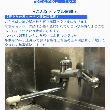
他社と比較して下さい
●こんなトラブル依頼 ●
《府中市台所キッチン壁蛇口修理》
こちらは台所の壁水栓と言う蛇口トラブルになります
以前からレバーの調子が悪く急に折れてしまい水が出たままにな
ってしまったという依頼になります
お伺いし調査したところ劣化によるものでした
年数も15年以上経っておりお客様と相談の上今回は新しい蛇口に
交換して無事解決しました