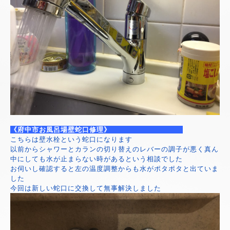
《府中市お風呂場壁蛇口修理》
こちらは壁水栓という蛇口になります
以前からシャワーとカランの切り替えのレバーの調子が悪く真ん
中にしても水が止まらない時があるという相談でした
お伺いし確認すると左の温度調整からも水がポタポタと出ていま
した
今回は新しい蛇口に交換して無事解決しました