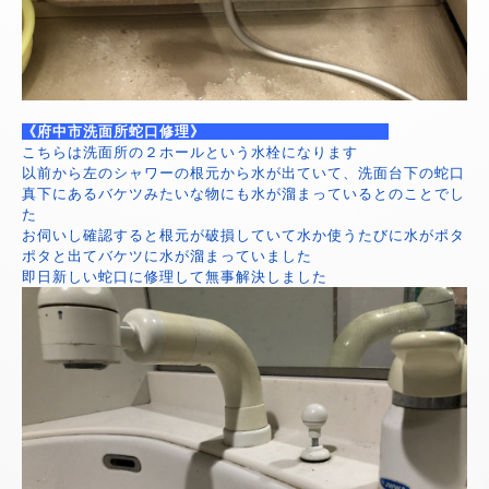
《府中市洗面所蛇口修理》
こちらは洗面所の２ホールという水栓になります
以前から左のシャワーの根元から水が出ていて、洗面台下の蛇口
真下にあるバケツみたいな物にも水が溜まっているとのことでし
た
お伺いし確認すると根元が破損していて水か使うたびに水がポタ
ポタと出てバケツに水が溜まっていました
即日新しい蛇口に修理して無事解決しました