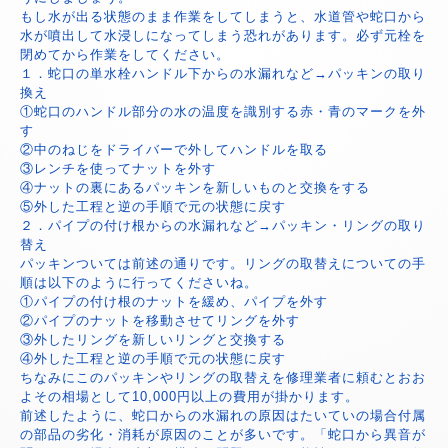
もし水が出る状態のまま作業をしてしまうと、水道管や蛇口から
水が噴出して水浸しになってしまう恐れがあります。必ず元栓を
閉めてから作業をしてください。
１．蛇口の単水栓ハンドル下からの水漏れなど→パッキンの取り
換え
①蛇口のハンドル部分の水の温度を識別する赤・青のマークを外
す
②中のねじをドライバーで外してハンドルを取る
③レンチを使ってナットを外す
④ナットの裏にあるパッキンを新しいものと交換をする
⑤外した工程と逆の手順で元の状態に戻す
２．パイプの付け根からの水漏れなど→パッキン・リングの取り
替え
パッキンついては前述の通りです。リングの取替えについての手
順は以下のように行ってくださいね。
①パイプの付け根のナットを緩め、パイプを外す
②パイプのナットを移動させてリングを外す
③外したリングを新しいリングと交換する
④外した工程と逆の手順で元の状態に戻す
ちなみにこのパッキンやリングの取替えを修理業者に頼むとおお
よその相場として10,000円以上の費用が掛かります。
前述したように、蛇口からの水漏れの原因はたいていの場合付属
の部品の劣化・消耗が原因のことが多いです。「蛇口から異音が