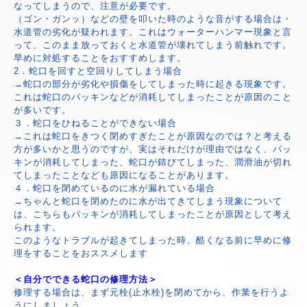
なってしまうので、注意が必要です。
（ゴン・ガンッ）などの壁を叩いた時のような音がする場合は・
水道管の劣化が疑われます。これはウォーターハンマー現象と言
って、このまま放っておくと水道管が壊れてしまう前触れです。
早めに対処することをおすすめします。
2．蛇口を回すと空回りしてしまう場合
→蛇口の部分が劣化や損傷をしてしまった時に起きる現象です。
これは蛇口のパッキンなどが消耗してしまったことが原因のこと
が多いです。
３．蛇口をひねることができない場合
→これは蛇口をきつく閉めすぎたことが原因なのでは？と考える
方が多いかと思うのですが、実はそれだけが理由ではなく、パッ
キンが消耗してしまった、蛇口が錆びてしまった、潤滑油が切れ
てしまったことなども原因になることがあります。
４．蛇口を閉めているのに水が漏れている場合
→ちゃんと蛇口を閉めたのに水が出てきてしまう現象について
は、こちらもパッキンが消耗してしまったことが原因として考え
られます。
このようなトラブルが起きてしまった時、酷くなる前に早めに修
理をすることをおススメします
＜自分でできる蛇口の修理方法＞
修理する場合は、まず元栓(止水栓)を閉めてから、作業を行うよ
うにしましょう。