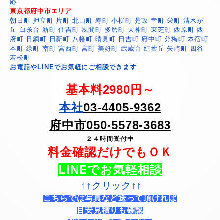
応
東京都府中市エリア
朝日町 押立町 片町 北山町 寿町 小柳町 是政 幸町 栄町 清水が
丘 白糸台 新町 住吉町 浅間町 多磨町 天神町 東芝町 西原町 西
府町 日鋼町 日新町 八幡町 晴見町 日吉町 府中町 分梅町 本宿町
本町 緑町 南町 宮西町 宮町 美好町 武蔵台 紅葉丘 矢崎町 四谷
若松町
お電話やLINEでお気軽にご相談できます
基本料2980円～
本社
03-4405-9362
府中市050-5578-3683
２４時間受付中
料金確認だけでもＯＫ
LINEでお気軽相談
↑↑クリック↑↑
こちらでは写真など送って頂ければ
目安見積りも確認