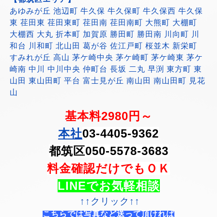
あゆみが丘 池辺町 牛久保 牛久保町 牛久保西 牛久保
東 荏田東 荏田東町 荏田南 荏田南町 大熊町 大棚町
大棚西 大丸 折本町 加賀原 勝田町 勝田南 川向町 川
和台 川和町 北山田 葛が谷 佐江戸町 桜並木 新栄町
すみれが丘 高山 茅ケ崎中央 茅ケ崎町 茅ケ崎東 茅ケ
崎南 中川 中川中央 仲町台 長坂 二丸 早渕 東方町 東
山田 東山田町 平台 富士見が丘 南山田 南山田町 見花
山
基本料2980円～
本社
03-4405-9362
都筑区050-5578-3683
料金確認だけでもＯＫ
LINEでお気軽相談
↑↑クリック↑↑
こちらでは写真など送って頂ければ