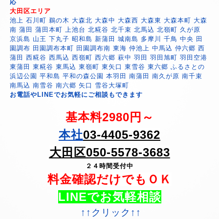
応
大田区エリア
池上 石川町 鵜の木 大森北 大森中 大森西 大森東 大森本町 大森
南 蒲田 蒲田本町 上池台 北糀谷 北千束 北馬込 北嶺町 久が原
京浜島 山王 下丸子 昭和島 新蒲田 城南島 多摩川 千鳥 中央 田
園調布 田園調布本町 田園調布南 東海 仲池上 中馬込 仲六郷 西
蒲田 西糀谷 西馬込 西嶺町 西六郷 萩中 羽田 羽田旭町 羽田空港
東蒲田 東糀谷 東馬込 東嶺町 東矢口 東雪谷 東六郷 ふるさとの
浜辺公園 平和島 平和の森公園 本羽田 南蒲田 南久が原 南千束
南馬込 南雪谷 南六郷 矢口 雪谷大塚町
お電話やLINEでお気軽にご相談もできます
基本料2980円～
本社
03-4405-9362
大田区050-5578-3683
２４時間受付中
料金確認だけでもＯＫ
LINEでお気軽相談
↑↑クリック↑↑