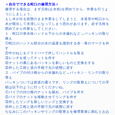
＜自分でできる蛇口の修理方法＞
修理する場合は、まず元栓(止水栓)を閉めてから、作業を行うよ
うにしましょう。
もし水が出る状態のまま作業をしてしまうと、水道管や蛇口から
水が噴出して水浸しになってしまう恐れがあります。必ず元栓を
閉めてから作業をしてください。
１．蛇口の単水栓ハンドル下からの水漏れなど→パッキンの取り
換え
①蛇口のハンドル部分の水の温度を識別する赤・青のマークを外
す
②中のねじをドライバーで外してハンドルを取る
③レンチを使ってナットを外す
④ナットの裏にあるパッキンを新しいものと交換をする
⑤外した工程と逆の手順で元の状態に戻す
２．パイプの付け根からの水漏れなど→パッキン・リングの取り
替え
パッキンついては前述の通りです。リングの取替えについての手
順は以下のように行ってくださいね。
①パイプの付け根のナットを緩め、パイプを外す
②パイプのナットを移動させてリングを外す
③外したリングを新しいリングと交換する
④外した工程と逆の手順で元の状態に戻す
ちなみにこのパッキンやリングの取替えを修理業者に頼むとおお