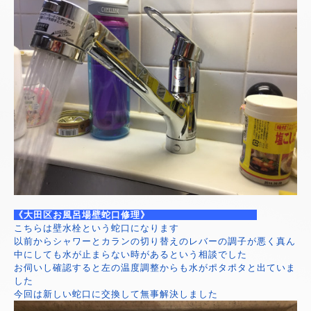
《大田区お風呂場壁蛇口修理》
こちらは壁水栓という蛇口になります
以前からシャワーとカランの切り替えのレバーの調子が悪く真ん
中にしても水が止まらない時があるという相談でした
お伺いし確認すると左の温度調整からも水がポタポタと出ていま
した
今回は新しい蛇口に交換して無事解決しました