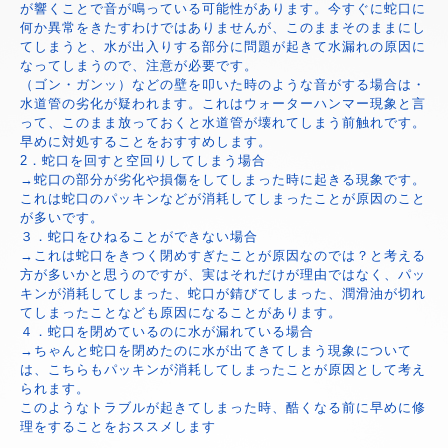
が響くことで音が鳴っている可能性があります。今すぐに蛇口に
何か異常をきたすわけではありませんが、このままそのままにし
てしまうと、水が出入りする部分に問題が起きて水漏れの原因に
なってしまうので、注意が必要です。
（ゴン・ガンッ）などの壁を叩いた時のような音がする場合は・
水道管の劣化が疑われます。これはウォーターハンマー現象と言
って、このまま放っておくと水道管が壊れてしまう前触れです。
早めに対処することをおすすめします。
2．蛇口を回すと空回りしてしまう場合
→蛇口の部分が劣化や損傷をしてしまった時に起きる現象です。
これは蛇口のパッキンなどが消耗してしまったことが原因のこと
が多いです。
３．蛇口をひねることができない場合
→これは蛇口をきつく閉めすぎたことが原因なのでは？と考える
方が多いかと思うのですが、実はそれだけが理由ではなく、パッ
キンが消耗してしまった、蛇口が錆びてしまった、潤滑油が切れ
てしまったことなども原因になることがあります。
４．蛇口を閉めているのに水が漏れている場合
→ちゃんと蛇口を閉めたのに水が出てきてしまう現象について
は、こちらもパッキンが消耗してしまったことが原因として考え
られます。
このようなトラブルが起きてしまった時、酷くなる前に早めに修
理をすることをおススメします