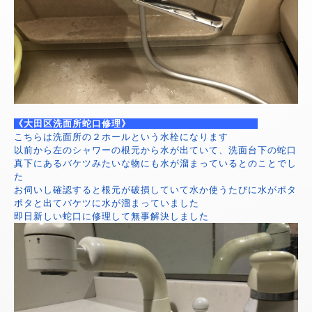
《大田区洗面所蛇口修理》
こちらは洗面所の２ホールという水栓になります
以前から左のシャワーの根元から水が出ていて、洗面台下の蛇口
真下にあるバケツみたいな物にも水が溜まっているとのことでし
た
お伺いし確認すると根元が破損していて水か使うたびに水がポタ
ポタと出てバケツに水が溜まっていました
即日新しい蛇口に修理して無事解決しました