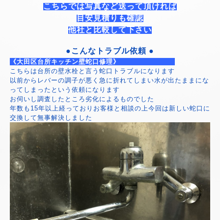
こちらでは写真など送って頂ければ
目安見積りも確認
他社と比較して下さい
●こんなトラブル依頼 ●
《大田区台所キッチン壁蛇口修理》
こちらは台所の壁水栓と言う蛇口トラブルになります
以前からレバーの調子が悪く急に折れてしまい水が出たままにな
ってしまったという依頼になります
お伺いし調査したところ劣化によるものでした
年数も15年以上経っておりお客様と相談の上今回は新しい蛇口に
交換して無事解決しました