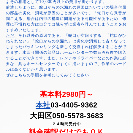
よその相場として10,000円以上の費用が掛かります。
前述したように、蛇口からの水漏れの原因はたいていの場合付属
の部品の劣化・消耗が原因のことが多いです。「蛇口から異音が
聞こえる」場合は内部の構造に問題がある可能性があるため、修
理に不慣れな方は自分では触らずに業者を呼んでしまうことをお
すすめいたします。
ただ、それ以外の原因である、「蛇口が空回りする」「蛇口がひ
ねられない」「蛇口からの水漏れ」は劣化や消耗して古くなって
しまったパッキンやリングを新しく交換すれば解決することがで
きます。水回り関係の部品はホームセンターで数百円程度で購入
することができます。また、レンチやドライバーなどの作業に必
要な工具もホームセンターですぐに揃いますので、作業のハード
ルは高くないかと思います。
ぜひこちらの手順を参考にしてみてください
基本料2980円～
本社
03-4405-9362
大田区050-5578-3683
２４時間受付中
料金確認だけでもＯＫ