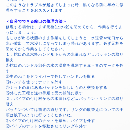
このようなトラブルが起きてしまった時、酷くなる前に早めに修
理をすることをおススメします
＜自分でできる蛇口の修理方法＞
修理する場合は、まず元栓(止水栓)を閉めてから、作業を行うよ
うにしましょう。
もし水が出る状態のまま作業をしてしまうと、水道管や蛇口から
水が噴出して水浸しになってしまう恐れがあります。必ず元栓を
閉めてから作業をしてください。
１．蛇口の単水栓ハンドル下からの水漏れなど→パッキンの取り
換え
①蛇口のハンドル部分の水の温度を識別する赤・青のマークを外
す
②中のねじをドライバーで外してハンドルを取る
③レンチを使ってナットを外す
④ナットの裏にあるパッキンを新しいものと交換をする
⑤外した工程と逆の手順で元の状態に戻す
２．パイプの付け根からの水漏れなど→パッキン・リングの取り
替え
パッキンついては前述の通りです。リングの取替えについての手
順は以下のように行ってくださいね。
①パイプの付け根のナットを緩め、パイプを外す
②パイプのナットを移動させてリングを外す