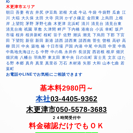
応
木更津市エリア
朝日 吾妻 有吉 井尻 伊豆島 岩根 犬成 牛込 牛袋 牛袋野 瓜倉 江
川 大稲 大久保 太田 大寺 貝渕 かずさ鎌足 金田東 上烏田 上根
岸 上望陀 茅野 茅野七曲 木更津 北浜町 清川 清見台 清見台東
清見台南 祇園 草敷 久津間 畔戸 下内橋 港南台 小浜 幸町 坂戸
市場 桜井 桜井新町 桜町 笹子 佐野 潮浜 潮見 下烏田 下郡 下宮
田 下望陀 新宿 新田 新港 請西 請西東 請西南 菅生 曽根 高砂 高
柳 田川 中央 築地 椿 十日市場 戸国 内港 中尾 中烏田 中里 中島
中島地先海ほたる 中野 中の島 永井作 長須賀 西岩根 根岸 畑沢
畑沢南 八幡台 羽鳥野 東太田 東中央 日の出町 富士見 文京 ほた
る野 本郷 真舟 真里 真里谷 万石 木材港 矢那 大和 山本七曲 若
葉町
お電話やLINEでお気軽にご相談できます
基本料2980円～
本社
03-4405-9362
木更津市050-5578-3683
２４時間受付中
料金確認だけでもＯＫ