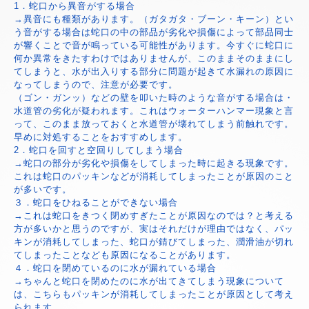
1．蛇口から異音がする場合
→異音にも種類があります。（ガタガタ・ブーン・キーン）とい
う音がする場合は蛇口の中の部品が劣化や損傷によって部品同士
が響くことで音が鳴っている可能性があります。今すぐに蛇口に
何か異常をきたすわけではありませんが、このままそのままにし
てしまうと、水が出入りする部分に問題が起きて水漏れの原因に
なってしまうので、注意が必要です。
（ゴン・ガンッ）などの壁を叩いた時のような音がする場合は・
水道管の劣化が疑われます。これはウォーターハンマー現象と言
って、このまま放っておくと水道管が壊れてしまう前触れです。
早めに対処することをおすすめします。
2．蛇口を回すと空回りしてしまう場合
→蛇口の部分が劣化や損傷をしてしまった時に起きる現象です。
これは蛇口のパッキンなどが消耗してしまったことが原因のこと
が多いです。
３．蛇口をひねることができない場合
→これは蛇口をきつく閉めすぎたことが原因なのでは？と考える
方が多いかと思うのですが、実はそれだけが理由ではなく、パッ
キンが消耗してしまった、蛇口が錆びてしまった、潤滑油が切れ
てしまったことなども原因になることがあります。
４．蛇口を閉めているのに水が漏れている場合
→ちゃんと蛇口を閉めたのに水が出てきてしまう現象について
は、こちらもパッキンが消耗してしまったことが原因として考え
られます。