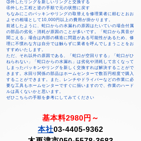
③外したリングを新しいリングと交換する
④外した工程と逆の手順で元の状態に戻す
ちなみにこのパッキンやリングの取替えを修理業者に頼むとおお
よその相場として10,000円以上の費用が掛かります。
前述したように、蛇口からの水漏れの原因はたいていの場合付属
の部品の劣化・消耗が原因のことが多いです。「蛇口から異音が
聞こえる」場合は内部の構造に問題がある可能性があるため、修
理に不慣れな方は自分では触らずに業者を呼んでしまうことをお
すすめいたします。
ただ、それ以外の原因である、「蛇口が空回りする」「蛇口がひ
ねられない」「蛇口からの水漏れ」は劣化や消耗して古くなって
しまったパッキンやリングを新しく交換すれば解決することがで
きます。水回り関係の部品はホームセンターで数百円程度で購入
することができます。また、レンチやドライバーなどの作業に必
要な工具もホームセンターですぐに揃いますので、作業のハード
ルは高くないかと思います。
ぜひこちらの手順を参考にしてみてください
基本料2980円～
本社
03-4405-9362
木更津市050-5578-3683