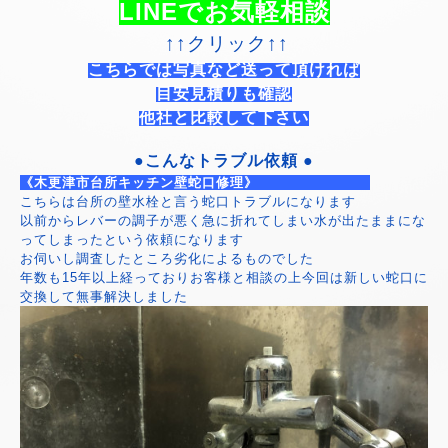
LINEでお気軽相談
↑↑クリック↑↑
こちらでは写真など送って頂ければ
目安見積りも確認
他社と比較して下さい
●こんなトラブル依頼 ●
《木更津市台所キッチン壁蛇口修理》
こちらは台所の壁水栓と言う蛇口トラブルになります
以前からレバーの調子が悪く急に折れてしまい水が出たままにな
ってしまったという依頼になります
お伺いし調査したところ劣化によるものでした
年数も15年以上経っておりお客様と相談の上今回は新しい蛇口に
交換して無事解決しました