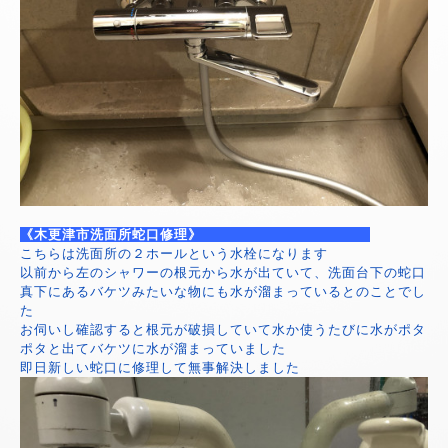
《木更津市洗面所蛇口修理》
こちらは洗面所の２ホールという水栓になります
以前から左のシャワーの根元から水が出ていて、洗面台下の蛇口
真下にあるバケツみたいな物にも水が溜まっているとのことでし
た
お伺いし確認すると根元が破損していて水か使うたびに水がポタ
ポタと出てバケツに水が溜まっていました
即日新しい蛇口に修理して無事解決しました