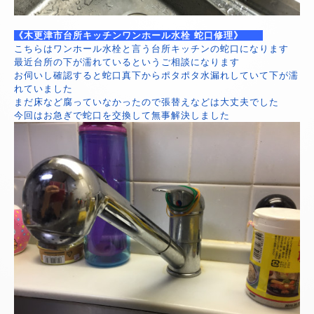
《木更津市台所キッチンワンホール水栓 蛇口修理》
こちらはワンホール水栓と言う台所キッチンの蛇口になります
最近台所の下が濡れているというご相談になります
お伺いし確認すると蛇口真下からポタポタ水漏れしていて下が濡
れていました
まだ床など腐っていなかったので張替えなどは大丈夫でした
今回はお急ぎで蛇口を交換して無事解決しました