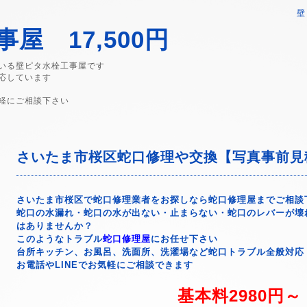
壁
屋 17,500円
いる壁ピタ水栓工事屋です
応しています
軽にご相談下さい
さいたま市桜区蛇口修理や交換【写真事前見積
さいたま市桜区で蛇口修理業者をお探しなら蛇口修理屋までご相談
蛇口の水漏れ・蛇口の水が出ない・止まらない・蛇口のレバーが壊
はありませんか？
このようなトラブル
蛇口修理屋
にお任せ下さい
台所キッチン、お風呂、洗面所、洗濯場など蛇口トラブル全般対応
お電話やLINEでお気軽にご相談できます
基本料2980円～