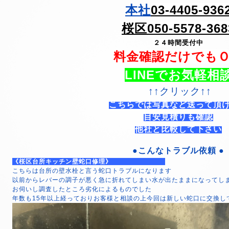
本社
03-4405-936
桜区050-5578-368
２４時間受付中
料金確認だけでも
LINEでお気軽相
↑↑クリック↑↑
こちらでは写真など送って頂
目安見積りも確認
他社と比較して下さい
●こんなトラブル依頼 ●
《桜区台所キッチン壁蛇口修理》
こちらは台所の壁水栓と言う蛇口トラブルになります
以前からレバーの調子が悪く急に折れてしまい水が出たままになってし
お伺いし調査したところ劣化によるものでした
年数も15年以上経っておりお客様と相談の上今回は新しい蛇口に交換し