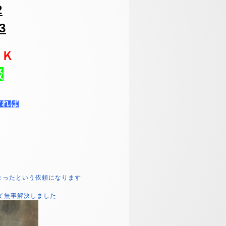
2
3
ＯＫ
談
ければ
まったという依頼になります
て無事解決しました