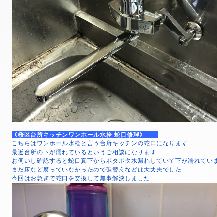
《桜区台所キッチンワンホール水栓 蛇口修理》
こちらはワンホール水栓と言う台所キッチンの蛇口になります
最近台所の下が濡れているというご相談になります
お伺いし確認すると蛇口真下からポタポタ水漏れしていて下が濡れてい
まだ床など腐っていなかったので張替えなどは大丈夫でした
今回はお急ぎで蛇口を交換して無事解決しました