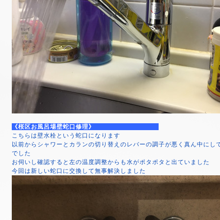
《桜区お風呂場壁蛇口修理》
こちらは壁水栓という蛇口になります
以前からシャワーとカランの切り替えのレバーの調子が悪く真ん中にし
でした
お伺いし確認すると左の温度調整からも水がポタポタと出ていました
今回は新しい蛇口に交換して無事解決しました