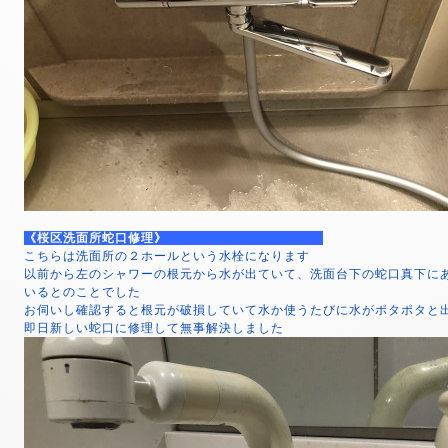
《桜区洗面所蛇口修理》
こちらは洗面所の２ホールという水栓になります
以前から左のシャワーの根元から水が出ていて、洗面台下の蛇口真下に
いるとのことでした
お伺いし確認すると根元が破損していて水か使うたびに水がポタポタと
即日新しい蛇口に修理して無事解決しました