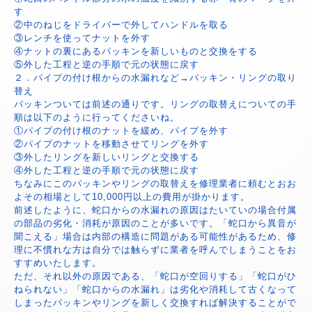
す
②中のねじをドライバーで外してハンドルを取る
③レンチを使ってナットを外す
④ナットの裏にあるパッキンを新しいものと交換をする
⑤外した工程と逆の手順で元の状態に戻す
２．パイプの付け根からの水漏れなど→パッキン・リングの取り
替え
パッキンついては前述の通りです。リングの取替えについての手
順は以下のように行ってくださいね。
①パイプの付け根のナットを緩め、パイプを外す
②パイプのナットを移動させてリングを外す
③外したリングを新しいリングと交換する
④外した工程と逆の手順で元の状態に戻す
ちなみにこのパッキンやリングの取替えを修理業者に頼むとおお
よその相場として10,000円以上の費用が掛かります。
前述したように、蛇口からの水漏れの原因はたいていの場合付属
の部品の劣化・消耗が原因のことが多いです。「蛇口から異音が
聞こえる」場合は内部の構造に問題がある可能性があるため、修
理に不慣れな方は自分では触らずに業者を呼んでしまうことをお
すすめいたします。
ただ、それ以外の原因である、「蛇口が空回りする」「蛇口がひ
ねられない」「蛇口からの水漏れ」は劣化や消耗して古くなって
しまったパッキンやリングを新しく交換すれば解決することがで