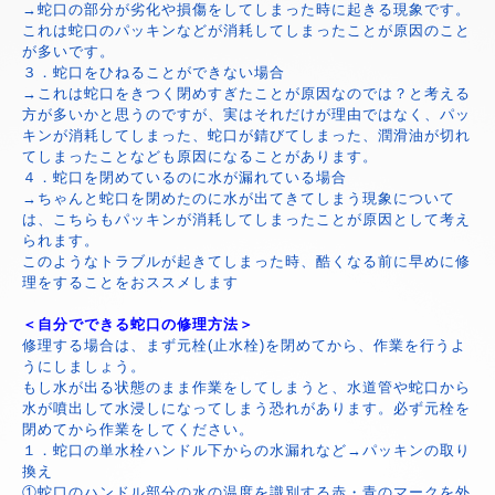
→蛇口の部分が劣化や損傷をしてしまった時に起きる現象です。
これは蛇口のパッキンなどが消耗してしまったことが原因のこと
が多いです。
３．蛇口をひねることができない場合
→これは蛇口をきつく閉めすぎたことが原因なのでは？と考える
方が多いかと思うのですが、実はそれだけが理由ではなく、パッ
キンが消耗してしまった、蛇口が錆びてしまった、潤滑油が切れ
てしまったことなども原因になることがあります。
４．蛇口を閉めているのに水が漏れている場合
→ちゃんと蛇口を閉めたのに水が出てきてしまう現象について
は、こちらもパッキンが消耗してしまったことが原因として考え
られます。
このようなトラブルが起きてしまった時、酷くなる前に早めに修
理をすることをおススメします
＜自分でできる蛇口の修理方法＞
修理する場合は、まず元栓(止水栓)を閉めてから、作業を行うよ
うにしましょう。
もし水が出る状態のまま作業をしてしまうと、水道管や蛇口から
水が噴出して水浸しになってしまう恐れがあります。必ず元栓を
閉めてから作業をしてください。
１．蛇口の単水栓ハンドル下からの水漏れなど→パッキンの取り
換え
①蛇口のハンドル部分の水の温度を識別する赤・青のマークを外