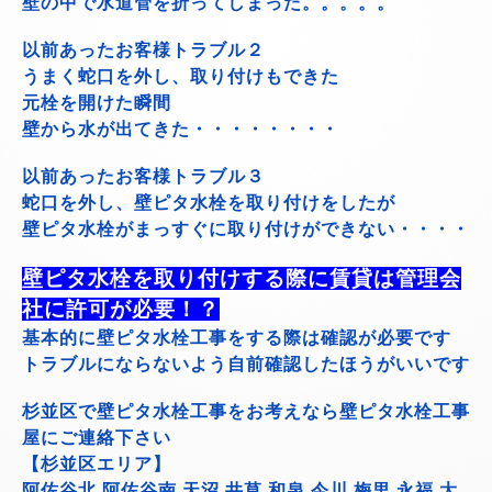
壁の中で水道管を折ってしまった。。。。。
以前あったお客様トラブル２
うまく蛇口を外し、取り付けもできた
元栓を開けた瞬間
壁から水が出てきた・・・・・・・・
以前あったお客様トラブル３
蛇口を外し、壁ピタ水栓を取り付けをしたが
壁ピタ水栓がまっすぐに取り付けができない・・・・
壁ピタ水栓を取り付けする際に賃貸は管理会
社に許可が必要！？
基本的に壁ピタ水栓工事をする際は確認が必要です
トラブルにならないよう自前確認したほうがいいです
杉並区で壁ピタ水栓工事をお考えなら壁ピタ水栓工事
屋にご連絡下さい
【杉並区エリア】
阿佐谷北 阿佐谷南 天沼 井草 和泉 今川 梅里 永福 大