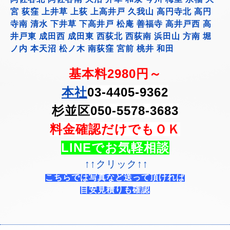
宮 荻窪 上井草 上荻 上高井戸 久我山 高円寺北 高円
寺南 清水 下井草 下高井戸 松庵 善福寺 高井戸西 高
井戸東 成田西 成田東 西荻北 西荻南 浜田山 方南 堀
ノ内 本天沼 松ノ木 南荻窪 宮前 桃井 和田
基本料2980円～
本社
03-4405-9362
杉並区050-5578-3683
料金確認だけでもＯＫ
LINEでお気軽相談
↑↑クリック↑↑
こちらでは写真など送って頂ければ
目安見積りも確認