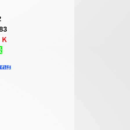
2
83
ＯＫ
談
ければ