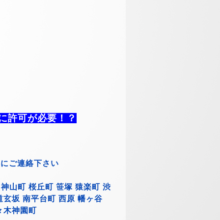
に許可が必要！？
屋にご連絡下さい
神山町 桜丘町 笹塚 猿楽町 渋
道玄坂 南平台町 西原 幡ヶ谷
代々木神園町