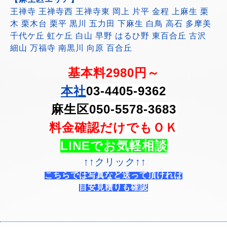
王禅寺 王禅寺西 王禅寺東 岡上 片平 金程 上麻生 栗
木 栗木台 栗平 黒川 五力田 下麻生 白鳥 高石 多摩美
千代ケ丘 虹ケ丘 白山 早野 はるひ野 東百合丘 古沢
細山 万福寺 南黒川 向原 百合丘
基本料2980円～
本社
03-4405-9362
麻生区050-5578-3683
料金確認だけでもＯＫ
LINEでお気軽相談
↑↑クリック↑↑
こちらでは写真など送って頂ければ
目安見積りも確認