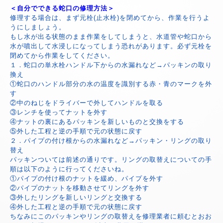
＜自分でできる蛇口の修理方法＞
修理する場合は、まず元栓(止水栓)を閉めてから、作業を行うよ
うにしましょう。
もし水が出る状態のまま作業をしてしまうと、水道管や蛇口から
水が噴出して水浸しになってしまう恐れがあります。必ず元栓を
閉めてから作業をしてください。
１．蛇口の単水栓ハンドル下からの水漏れなど→パッキンの取り
換え
①蛇口のハンドル部分の水の温度を識別する赤・青のマークを外
す
②中のねじをドライバーで外してハンドルを取る
③レンチを使ってナットを外す
④ナットの裏にあるパッキンを新しいものと交換をする
⑤外した工程と逆の手順で元の状態に戻す
２．パイプの付け根からの水漏れなど→パッキン・リングの取り
替え
パッキンついては前述の通りです。リングの取替えについての手
順は以下のように行ってくださいね。
①パイプの付け根のナットを緩め、パイプを外す
②パイプのナットを移動させてリングを外す
③外したリングを新しいリングと交換する
④外した工程と逆の手順で元の状態に戻す
ちなみにこのパッキンやリングの取替えを修理業者に頼むとおお