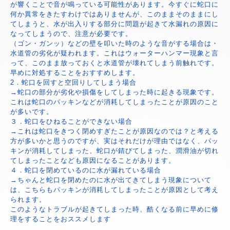
が響くことで音が鳴っている可能性があります。今すぐに蛇口に
何か異常をきたすわけではありませんが、このままそのままにし
てしまうと、水が出入りする部分に問題が起きて水漏れの原因に
なってしまうので、注意が必要です。
（ゴン・ガンッ）などの壁を叩いた時のような音がする場合は・
水道管の劣化が疑われます。これはウォーターハンマー現象と言
って、このまま放っておくと水道管が壊れてしまう前触れです。
早めに対処することをおすすめします。
2．蛇口を回すと空回りしてしまう場合
→蛇口の部分が劣化や損傷をしてしまった時に起きる現象です。
これは蛇口のパッキンなどが消耗してしまったことが原因のこと
が多いです。
３．蛇口をひねることができない場合
→これは蛇口をきつく閉めすぎたことが原因なのでは？と考える
方が多いかと思うのですが、実はそれだけが理由ではなく、パッ
キンが消耗してしまった、蛇口が錆びてしまった、潤滑油が切れ
てしまったことなども原因になることがあります。
４．蛇口を閉めているのに水が漏れている場合
→ちゃんと蛇口を閉めたのに水が出てきてしまう現象について
は、こちらもパッキンが消耗してしまったことが原因として考え
られます。
このようなトラブルが起きてしまった時、酷くなる前に早めに修
理をすることをおススメします