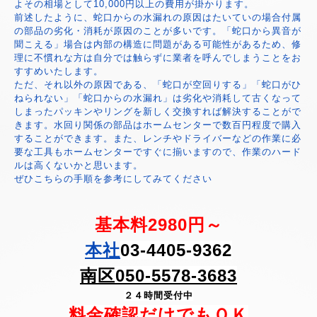
よその相場として10,000円以上の費用が掛かります。
前述したように、蛇口からの水漏れの原因はたいていの場合付属
の部品の劣化・消耗が原因のことが多いです。「蛇口から異音が
聞こえる」場合は内部の構造に問題がある可能性があるため、修
理に不慣れな方は自分では触らずに業者を呼んでしまうことをお
すすめいたします。
ただ、それ以外の原因である、「蛇口が空回りする」「蛇口がひ
ねられない」「蛇口からの水漏れ」は劣化や消耗して古くなって
しまったパッキンやリングを新しく交換すれば解決することがで
きます。水回り関係の部品はホームセンターで数百円程度で購入
することができます。また、レンチやドライバーなどの作業に必
要な工具もホームセンターですぐに揃いますので、作業のハード
ルは高くないかと思います。
ぜひこちらの手順を参考にしてみてください
基本料2980円～
本社
03-4405-9362
南区050-5578-3683
２４時間受付中
料金確認だけでもＯＫ