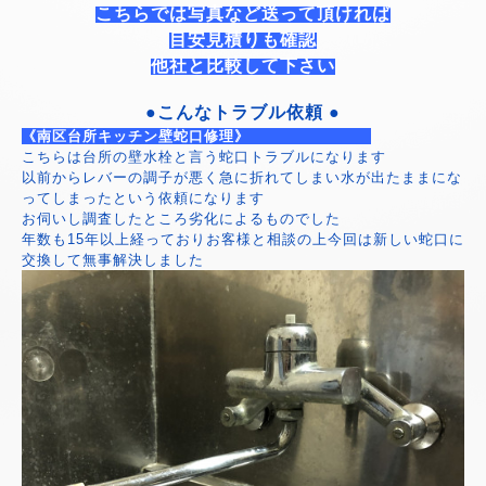
こちらでは写真など送って頂ければ
目安見積りも確認
他社と比較して下さい
●こんなトラブル依頼 ●
《南区台所キッチン壁蛇口修理》
こちらは台所の壁水栓と言う蛇口トラブルになります
以前からレバーの調子が悪く急に折れてしまい水が出たままにな
ってしまったという依頼になります
お伺いし調査したところ劣化によるものでした
年数も15年以上経っておりお客様と相談の上今回は新しい蛇口に
交換して無事解決しました