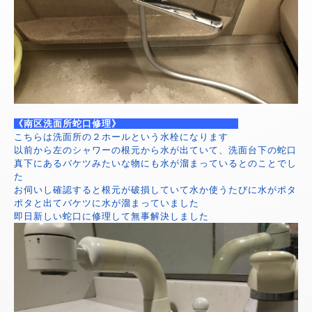
《南区洗面所蛇口修理》
こちらは洗面所の２ホールという水栓になります
以前から左のシャワーの根元から水が出ていて、洗面台下の蛇口
真下にあるバケツみたいな物にも水が溜まっているとのことでし
た
お伺いし確認すると根元が破損していて水か使うたびに水がポタ
ポタと出てバケツに水が溜まっていました
即日新しい蛇口に修理して無事解決しました