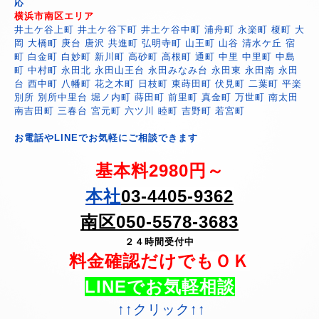
応
横浜市南区エリア
井土ケ谷上町 井土ケ谷下町 井土ケ谷中町 浦舟町 永楽町 榎町 大
岡 大橋町 庚台 唐沢 共進町 弘明寺町 山王町 山谷 清水ケ丘 宿
町 白金町 白妙町 新川町 高砂町 高根町 通町 中里 中里町 中島
町 中村町 永田北 永田山王台 永田みなみ台 永田東 永田南 永田
台 西中町 八幡町 花之木町 日枝町 東蒔田町 伏見町 二葉町 平楽
別所 別所中里台 堀ノ内町 蒔田町 前里町 真金町 万世町 南太田
南吉田町 三春台 宮元町 六ツ川 睦町 吉野町 若宮町
お電話やLINEでお気軽にご相談できます
基本料2980円～
本社
03-4405-9362
南区050-5578-3683
２４時間受付中
料金確認だけでもＯＫ
LINEでお気軽相談
↑↑クリック↑↑