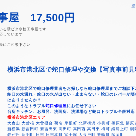
壁
屋 17,500円
いる壁ピタ水栓工事屋です
応しています
軽にご相談下さい
横浜市港北区で蛇口修理や交換【写真事前見積
横浜市港北区で蛇口修理業者をお探しなら蛇口修理屋までご相談下
蛇口の水漏れ・蛇口の水が出ない・止まらない・蛇口のレバーが壊
はありませんか？
このようなトラブル
蛇口修理屋
にお任せ下さい
台所キッチン、お風呂、洗面所、洗濯場など蛇口トラブル全般対応
横浜市港北区エリア
大倉山 大曽根 大曽根台 菊名 岸根町 北新横浜 小机町 篠原北 篠原
新横浜 新吉田町 新吉田東 高田町 高田西 高田東 樽町 綱島上町 綱
錦が丘 新羽町 日吉 日吉本町 富士塚 大豆戸町 箕輪町 師岡町