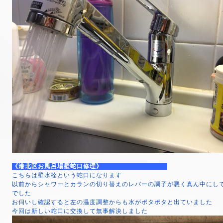
《港北区お風呂場壁蛇口修理》
こちらは壁水栓という蛇口になります
以前からシャワーとカランの切り替えのレバーの調子が悪く真ん中にし
でした
お伺いし確認すると左の温度調整からも水がポタポタと出ていました
今回は新しい蛇口に交換して無事解決しました