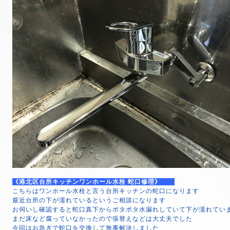
《港北区台所キッチンワンホール水栓 蛇口修理》
こちらはワンホール水栓と言う台所キッチンの蛇口になります
最近台所の下が濡れているというご相談になります
お伺いし確認すると蛇口真下からポタポタ水漏れしていて下が濡れてい
まだ床など腐っていなかったので張替えなどは大丈夫でした
今回はお急ぎで蛇口を交換して無事解決しました