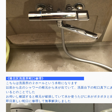
《港北区洗面所蛇口修理》
こちらは洗面所の２ホールという水栓になります
以前から左のシャワーの根元から水が出ていて、洗面台下の蛇口真下に
いるとのことでした
お伺いし確認すると根元が破損していて水か使うたびに水がポタポタと
即日新しい蛇口に修理して無事解決しました