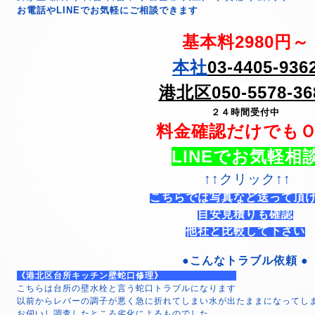
お電話やLINEでお気軽にご相談できます
基本料2980円～
本社
03-4405-936
港北区050-5578-36
２４時間受付中
料金確認だけでも
LINEでお気軽相
↑↑クリック↑↑
こちらでは写真など送って頂
目安見積りも確認
他社と比較して下さい
●こんなトラブル依頼 ●
《港北区台所キッチン壁蛇口修理》
こちらは台所の壁水栓と言う蛇口トラブルになります
以前からレバーの調子が悪く急に折れてしまい水が出たままになってし
お伺いし調査したところ劣化によるものでした