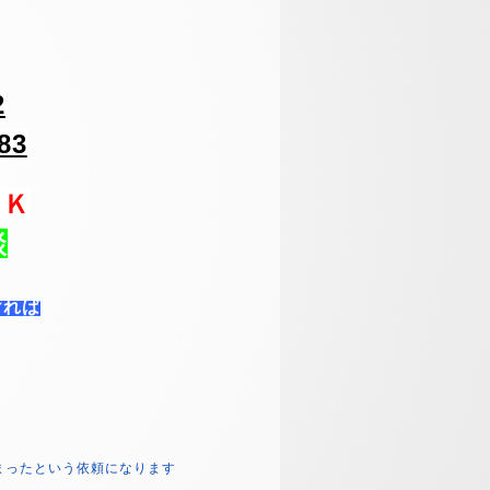
2
83
ＯＫ
談
ければ
まったという依頼になります