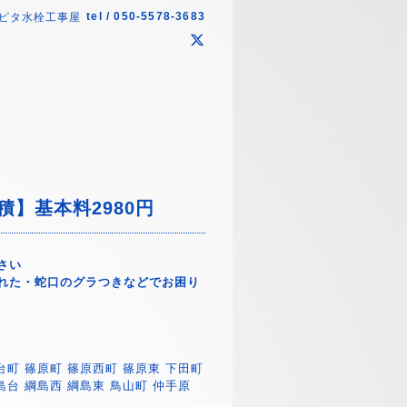
tel / 050-5578-3683
ピタ水栓工事屋
】基本料2980円
さい
れた・蛇口のグラつきなどでお困り
台町 篠原町 篠原西町 篠原東 下田町
島台 綱島西 綱島東 鳥山町 仲手原